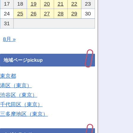
17
18
19
20
21
22
23
24
25
26
27
28
29
30
31
8月 »
地域ページpickup
東京都
港区（東京）
渋谷区（東京）
千代田区（東京）
三多摩地区（東京）