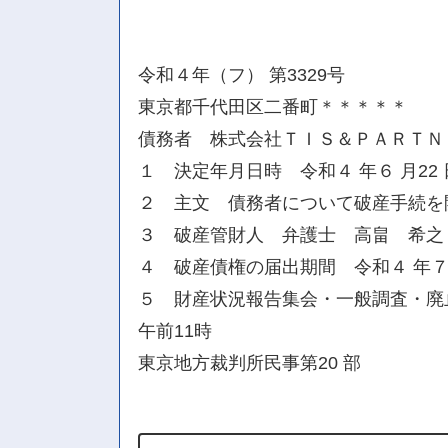
令和４年（フ） 第3329号
東京都千代田区二番町＊＊＊＊＊
債務者 株式会社ＴＩＳ＆ＰＡＲＴＮ
１ 決定年月日時 令和４ 年６ 月22
２ 主文 債務者について破産手続を
３ 破産管財人 弁護士 高畠 希之
４ 破産債権の届出期間 令和４ 年７月
５ 財産状況報告集会・一般調査・廃止
午前11時
東京地方裁判所民事第20 部