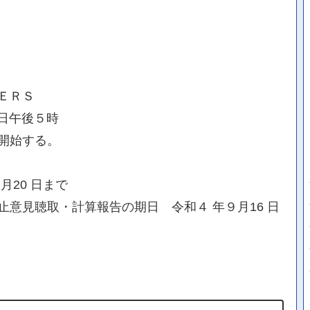
ＥＲＳ
 日午後５時
開始する。
20 日まで
意見聴取・計算報告の期日 令和４ 年９月16 日