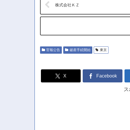
株式会社ＫＺ
官報公告
破産手続開始
東京
X
Facebook
ス