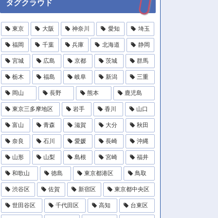
タグクラウド
東京
大阪
神奈川
愛知
埼玉
福岡
千葉
兵庫
北海道
静岡
宮城
広島
京都
茨城
群馬
栃木
福島
岐阜
新潟
三重
岡山
長野
熊本
鹿児島
東京三多摩地区
岩手
香川
山口
富山
青森
滋賀
大分
秋田
奈良
石川
愛媛
長崎
沖縄
山形
山梨
島根
宮崎
福井
和歌山
徳島
東京都港区
鳥取
渋谷区
佐賀
新宿区
東京都中央区
世田谷区
千代田区
高知
台東区