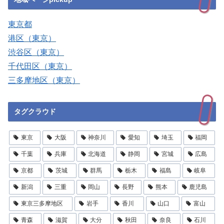
東京都
港区（東京）
渋谷区（東京）
千代田区（東京）
三多摩地区（東京）
タグクラウド
東京
大阪
神奈川
愛知
埼玉
福岡
千葉
兵庫
北海道
静岡
宮城
広島
京都
茨城
群馬
栃木
福島
岐阜
新潟
三重
岡山
長野
熊本
鹿児島
東京三多摩地区
岩手
香川
山口
富山
青森
滋賀
大分
秋田
奈良
石川