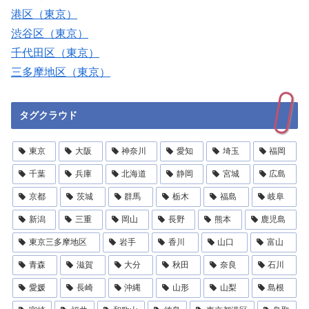
港区（東京）
渋谷区（東京）
千代田区（東京）
三多摩地区（東京）
タグクラウド
東京
大阪
神奈川
愛知
埼玉
福岡
千葉
兵庫
北海道
静岡
宮城
広島
京都
茨城
群馬
栃木
福島
岐阜
新潟
三重
岡山
長野
熊本
鹿児島
東京三多摩地区
岩手
香川
山口
富山
青森
滋賀
大分
秋田
奈良
石川
愛媛
長崎
沖縄
山形
山梨
島根