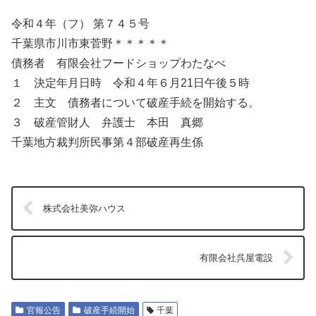
令和４年（フ） 第７４５号
千葉県市川市東菅野＊＊＊＊＊
債務者 有限会社フードショップわたなべ
１ 決定年月日時 令和４年６月21日午後５時
２ 主文 債務者について破産手続を開始する。
３ 破産管財人 弁護士 本田 真郷
千葉地方裁判所民事第４部破産再生係
株式会社美弥ハウス
有限会社呉屋電設
官報公告
破産手続開始
千葉