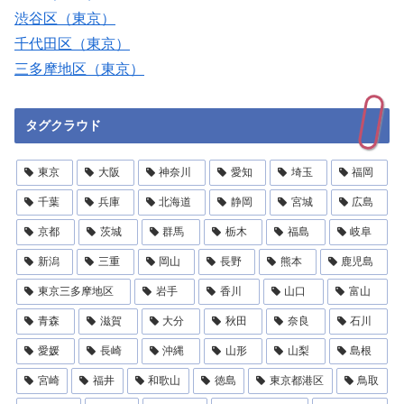
渋谷区（東京）
千代田区（東京）
三多摩地区（東京）
タグクラウド
東京
大阪
神奈川
愛知
埼玉
福岡
千葉
兵庫
北海道
静岡
宮城
広島
京都
茨城
群馬
栃木
福島
岐阜
新潟
三重
岡山
長野
熊本
鹿児島
東京三多摩地区
岩手
香川
山口
富山
青森
滋賀
大分
秋田
奈良
石川
愛媛
長崎
沖縄
山形
山梨
島根
宮崎
福井
和歌山
徳島
東京都港区
鳥取