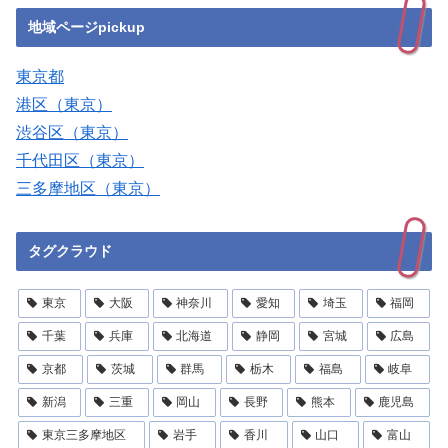
地域ページpickup
東京都
港区（東京）
渋谷区（東京）
千代田区（東京）
三多摩地区（東京）
タグクラウド
東京
大阪
神奈川
愛知
埼玉
福岡
千葉
兵庫
北海道
静岡
宮城
広島
京都
茨城
群馬
栃木
福島
岐阜
新潟
三重
岡山
長野
熊本
鹿児島
東京三多摩地区
岩手
香川
山口
富山