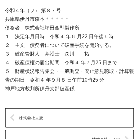
令和４年（フ） 第８７号
兵庫県伊丹市森本＊＊＊＊＊
債務者 株式会社坪田金型製作所
１ 決定年月日時 令和４ 年６ 月22 日午後５時
２ 主文 債務者について破産手続を開始する。
３ 破産管財人 弁護士 森川 拓
４ 破産債権の届出期間 令和４ 年７月25 日まで
５ 財産状況報告集会・一般調査・廃止意見聴取・計算報
告の期日 令和４ 年９月８ 日午前10時25 分
神戸地方裁判所伊丹支部破産係
株式会社豆慶