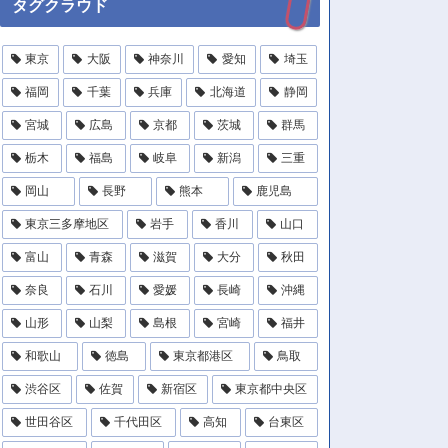
タグクラウド
東京
大阪
神奈川
愛知
埼玉
福岡
千葉
兵庫
北海道
静岡
宮城
広島
京都
茨城
群馬
栃木
福島
岐阜
新潟
三重
岡山
長野
熊本
鹿児島
東京三多摩地区
岩手
香川
山口
富山
青森
滋賀
大分
秋田
奈良
石川
愛媛
長崎
沖縄
山形
山梨
島根
宮崎
福井
和歌山
徳島
東京都港区
鳥取
渋谷区
佐賀
新宿区
東京都中央区
世田谷区
千代田区
高知
台東区