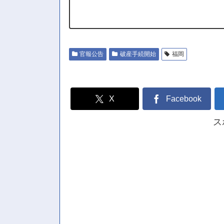
官報公告
破産手続開始
福岡
X
Facebook
ス