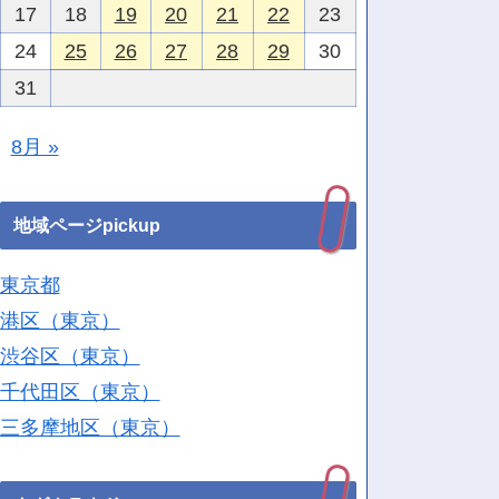
17
18
19
20
21
22
23
24
25
26
27
28
29
30
31
8月 »
地域ページpickup
東京都
港区（東京）
渋谷区（東京）
千代田区（東京）
三多摩地区（東京）