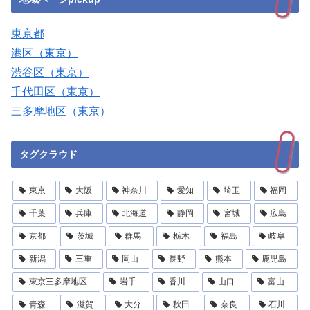
東京都
港区（東京）
渋谷区（東京）
千代田区（東京）
三多摩地区（東京）
タグクラウド
東京
大阪
神奈川
愛知
埼玉
福岡
千葉
兵庫
北海道
静岡
宮城
広島
京都
茨城
群馬
栃木
福島
岐阜
新潟
三重
岡山
長野
熊本
鹿児島
東京三多摩地区
岩手
香川
山口
富山
青森
滋賀
大分
秋田
奈良
石川