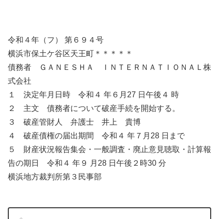
令和４年（フ） 第６９４号
横浜市保土ケ谷区天王町＊＊＊＊＊
債務者 ＧＡＮＥＳＨＡ ＩＮＴＥＲＮＡＴＩＯＮＡＬ株
式会社
１ 決定年月日時 令和４ 年６月27 日午後４ 時
２ 主文 債務者について破産手続を開始する。
３ 破産管財人 弁護士 井上 貴博
４ 破産債権の届出期間 令和４ 年７月28 日まで
５ 財産状況報告集会・一般調査・廃止意見聴取・計算報
告の期日 令和４ 年９ 月28 日午後２時30 分
横浜地方裁判所第３民事部