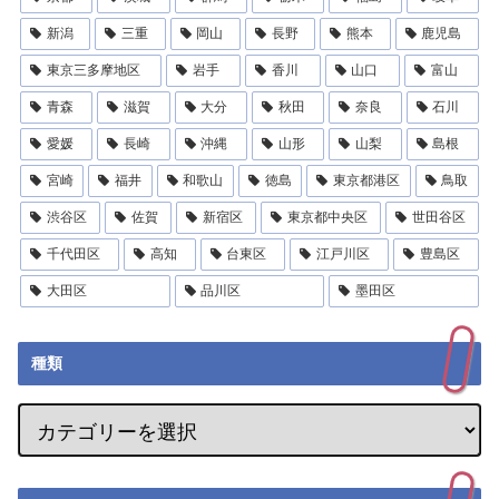
新潟
三重
岡山
長野
熊本
鹿児島
東京三多摩地区
岩手
香川
山口
富山
青森
滋賀
大分
秋田
奈良
石川
愛媛
長崎
沖縄
山形
山梨
島根
宮崎
福井
和歌山
徳島
東京都港区
鳥取
渋谷区
佐賀
新宿区
東京都中央区
世田谷区
千代田区
高知
台東区
江戸川区
豊島区
大田区
品川区
墨田区
種類