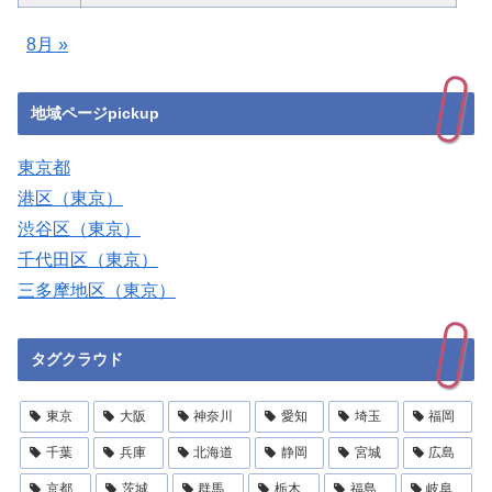
8月 »
地域ページpickup
東京都
港区（東京）
渋谷区（東京）
千代田区（東京）
三多摩地区（東京）
タグクラウド
東京
大阪
神奈川
愛知
埼玉
福岡
千葉
兵庫
北海道
静岡
宮城
広島
京都
茨城
群馬
栃木
福島
岐阜