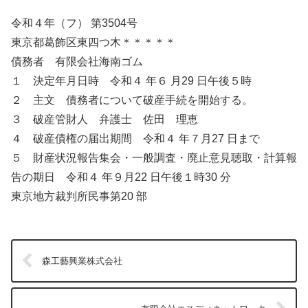
令和４年（フ） 第3504号
東京都葛飾区東四つ木＊＊＊＊＊
債務者 有限会社海南ゴム
１ 決定年月日時 令和４ 年６ 月29 日午後５時
２ 主文 債務者について破産手続を開始する。
３ 破産管財人 弁護士 佐田 理恵
４ 破産債権の届出期間 令和４ 年７月27 日まで
５ 財産状況報告集会・一般調査・廃止意見聴取・計算報
告の期日 令和４ 年９月22 日午後１時30 分
東京地方裁判所民事第20 部
森工藝興業株式会社