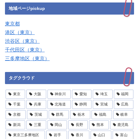
地域ページpickup
東京都
港区（東京）
渋谷区（東京）
千代田区（東京）
三多摩地区（東京）
タグクラウド
東京
大阪
神奈川
愛知
埼玉
福岡
千葉
兵庫
北海道
静岡
宮城
広島
京都
茨城
群馬
栃木
福島
岐阜
新潟
三重
岡山
長野
熊本
鹿児島
東京三多摩地区
岩手
香川
山口
富山