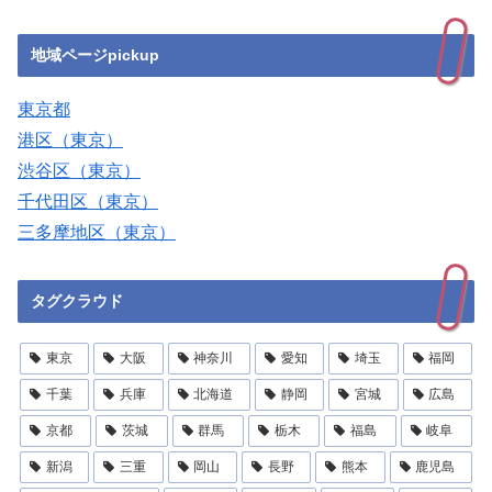
地域ページpickup
東京都
港区（東京）
渋谷区（東京）
千代田区（東京）
三多摩地区（東京）
タグクラウド
東京
大阪
神奈川
愛知
埼玉
福岡
千葉
兵庫
北海道
静岡
宮城
広島
京都
茨城
群馬
栃木
福島
岐阜
新潟
三重
岡山
長野
熊本
鹿児島