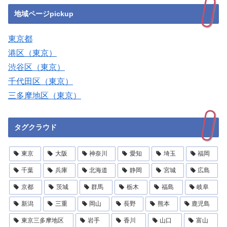
地域ページpickup
東京都
港区（東京）
渋谷区（東京）
千代田区（東京）
三多摩地区（東京）
タグクラウド
東京
大阪
神奈川
愛知
埼玉
福岡
千葉
兵庫
北海道
静岡
宮城
広島
京都
茨城
群馬
栃木
福島
岐阜
新潟
三重
岡山
長野
熊本
鹿児島
東京三多摩地区
岩手
香川
山口
富山