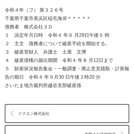
令和４年（フ） 第３２６号
千葉県千葉市美浜区稲毛海岸＊＊＊＊＊
債務者 株式会社３Ｄ
１ 決定年月日時 令和４ 年６ 月29日午後５ 時
２ 主文 債務者について破産手続を開始する。
３ 破産管財人 弁護士 土屋 文博
４ 破産債権の届出期開 令和４ 年８ 月12日まで
５ 財産状況報告集会・一般調査・廃止意見聴取・計算報
告の期日 令和４ 年９月30 日午後２時20 分
さいたま地方裁判所越谷支部破産係
ドクエン株式会社