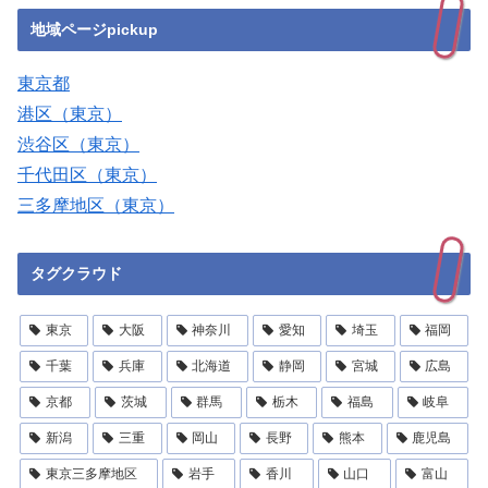
地域ページpickup
東京都
港区（東京）
渋谷区（東京）
千代田区（東京）
三多摩地区（東京）
タグクラウド
東京
大阪
神奈川
愛知
埼玉
福岡
千葉
兵庫
北海道
静岡
宮城
広島
京都
茨城
群馬
栃木
福島
岐阜
新潟
三重
岡山
長野
熊本
鹿児島
東京三多摩地区
岩手
香川
山口
富山