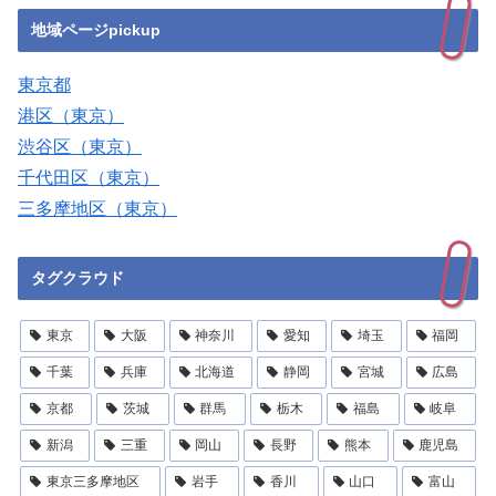
地域ページpickup
東京都
港区（東京）
渋谷区（東京）
千代田区（東京）
三多摩地区（東京）
タグクラウド
東京
大阪
神奈川
愛知
埼玉
福岡
千葉
兵庫
北海道
静岡
宮城
広島
京都
茨城
群馬
栃木
福島
岐阜
新潟
三重
岡山
長野
熊本
鹿児島
東京三多摩地区
岩手
香川
山口
富山