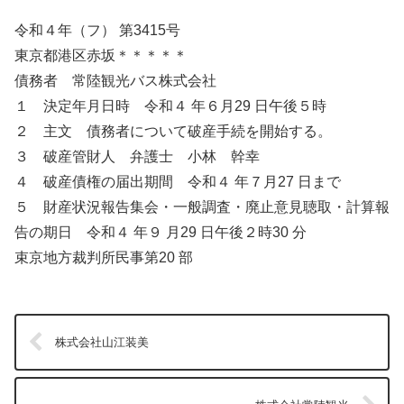
令和４年（フ） 第3415号
東京都港区赤坂＊＊＊＊＊
債務者 常陸観光バス株式会社
１ 決定年月日時 令和４ 年６月29 日午後５時
２ 主文 債務者について破産手続を開始する。
３ 破産管財人 弁護士 小林 幹幸
４ 破産債権の届出期間 令和４ 年７月27 日まで
５ 財産状況報告集会・一般調査・廃止意見聴取・計算報
告の期日 令和４ 年９ 月29 日午後２時30 分
束京地方裁判所民事第20 部
株式会社山江装美