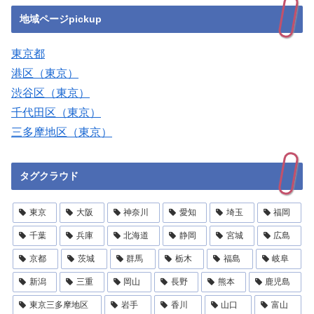
地域ページpickup
東京都
港区（東京）
渋谷区（東京）
千代田区（東京）
三多摩地区（東京）
タグクラウド
東京
大阪
神奈川
愛知
埼玉
福岡
千葉
兵庫
北海道
静岡
宮城
広島
京都
茨城
群馬
栃木
福島
岐阜
新潟
三重
岡山
長野
熊本
鹿児島
東京三多摩地区
岩手
香川
山口
富山