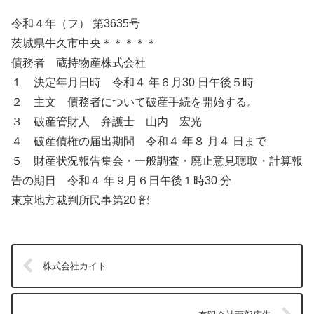
令和４年（フ） 第3635号
茨城県牛久市中央＊＊＊＊＊
債務者 蔵持物産株式会社
１ 決定年月日時 令和４ 年６月30 日午後５時
２ 主文 債務者について破産手続を開始する。
３ 破産管財人 弁護士 山内 宏光
４ 破産債権の届出期間 令和４ 年８ 月４ 日まで
５ 財産状況報告集会・一般調査・廃止意見聴取・計算報
告の期日 令和４ 年９月６日午後１時30 分
東京地方裁判所民事第20 部
株式会社カイト