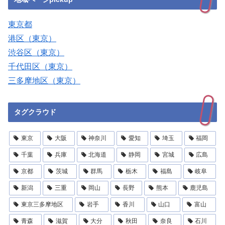
東京都
港区（東京）
渋谷区（東京）
千代田区（東京）
三多摩地区（東京）
タグクラウド
東京
大阪
神奈川
愛知
埼玉
福岡
千葉
兵庫
北海道
静岡
宮城
広島
京都
茨城
群馬
栃木
福島
岐阜
新潟
三重
岡山
長野
熊本
鹿児島
東京三多摩地区
岩手
香川
山口
富山
青森
滋賀
大分
秋田
奈良
石川