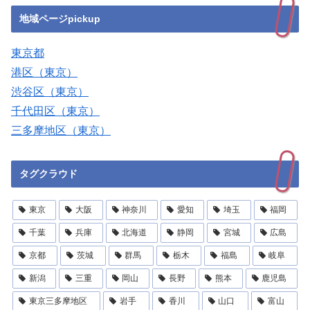
地域ページpickup
東京都
港区（東京）
渋谷区（東京）
千代田区（東京）
三多摩地区（東京）
タグクラウド
東京
大阪
神奈川
愛知
埼玉
福岡
千葉
兵庫
北海道
静岡
宮城
広島
京都
茨城
群馬
栃木
福島
岐阜
新潟
三重
岡山
長野
熊本
鹿児島
東京三多摩地区
岩手
香川
山口
富山