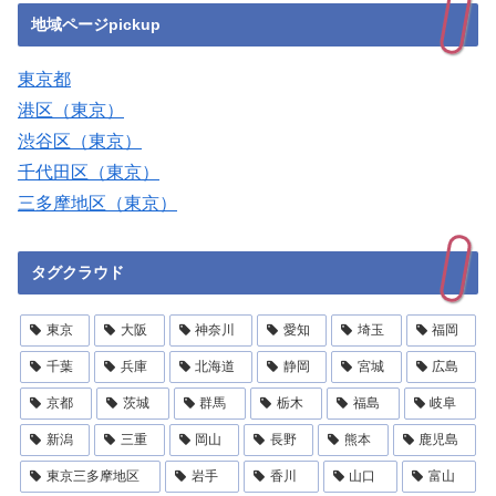
地域ページpickup
東京都
港区（東京）
渋谷区（東京）
千代田区（東京）
三多摩地区（東京）
タグクラウド
東京
大阪
神奈川
愛知
埼玉
福岡
千葉
兵庫
北海道
静岡
宮城
広島
京都
茨城
群馬
栃木
福島
岐阜
新潟
三重
岡山
長野
熊本
鹿児島
東京三多摩地区
岩手
香川
山口
富山