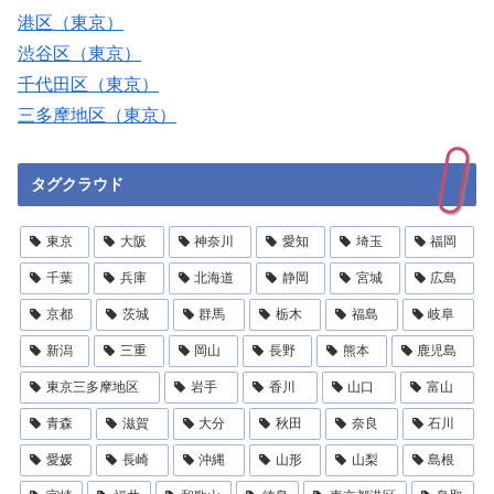
港区（東京）
渋谷区（東京）
千代田区（東京）
三多摩地区（東京）
タグクラウド
東京
大阪
神奈川
愛知
埼玉
福岡
千葉
兵庫
北海道
静岡
宮城
広島
京都
茨城
群馬
栃木
福島
岐阜
新潟
三重
岡山
長野
熊本
鹿児島
東京三多摩地区
岩手
香川
山口
富山
青森
滋賀
大分
秋田
奈良
石川
愛媛
長崎
沖縄
山形
山梨
島根