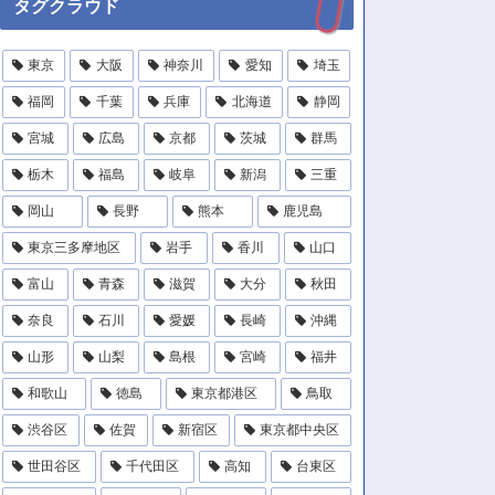
タグクラウド
東京
大阪
神奈川
愛知
埼玉
福岡
千葉
兵庫
北海道
静岡
宮城
広島
京都
茨城
群馬
栃木
福島
岐阜
新潟
三重
岡山
長野
熊本
鹿児島
東京三多摩地区
岩手
香川
山口
富山
青森
滋賀
大分
秋田
奈良
石川
愛媛
長崎
沖縄
山形
山梨
島根
宮崎
福井
和歌山
徳島
東京都港区
鳥取
渋谷区
佐賀
新宿区
東京都中央区
世田谷区
千代田区
高知
台東区