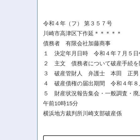
令和４年（フ） 第３５７号
川崎市高津区下作延＊＊＊＊＊
債務者 有限会社加藤商事
１ 決定年月日時 令和４年７月５日
２ 主文 債務者について破産手続を
３ 破産管財人 弁護士 本田 正男
４ 破産債権の届出期間 令和４年８
５ 財産状況報告集会・一般調査・廃止
午前10時15分
横浜地方裁判所川崎支部破産係