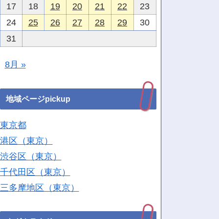
17
18
19
20
21
22
23
24
25
26
27
28
29
30
31
8月 »
地域ページpickup
東京都
港区（東京）
渋谷区（東京）
千代田区（東京）
三多摩地区（東京）