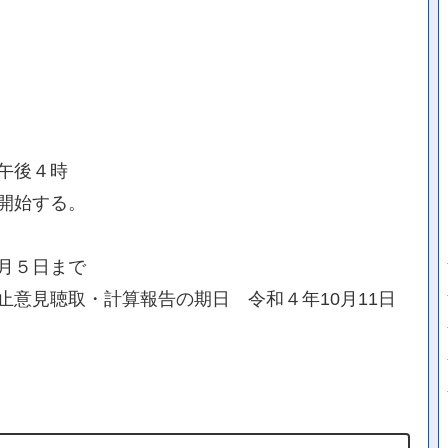
午後４時
開始する。
月５日まで
意見聴取・計算報告の期日 令和４年10月11日