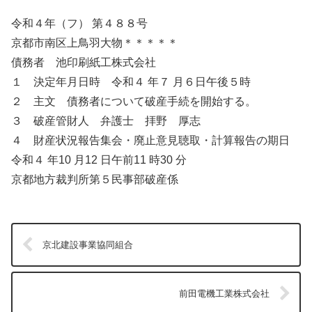
令和４年（フ） 第４８８号
京都市南区上鳥羽大物＊＊＊＊＊
債務者 池印刷紙工株式会社
１ 決定年月日時 令和４ 年７ 月６日午後５時
２ 主文 債務者について破産手続を開始する。
３ 破産管財人 弁護士 拝野 厚志
４ 財産状況報告集会・廃止意見聴取・計算報告の期日
令和４ 年10 月12 日午前11 時30 分
京都地方裁判所第５民事部破産係
京北建設事業協同組合
前田電機工業株式会社