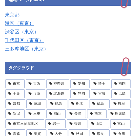
東京都
港区（東京）
渋谷区（東京）
千代田区（東京）
三多摩地区（東京）
タグクラウド
東京
大阪
神奈川
愛知
埼玉
福岡
千葉
兵庫
北海道
静岡
宮城
広島
京都
茨城
群馬
栃木
福島
岐阜
新潟
三重
岡山
長野
熊本
鹿児島
東京三多摩地区
岩手
香川
山口
富山
青森
滋賀
大分
秋田
奈良
石川