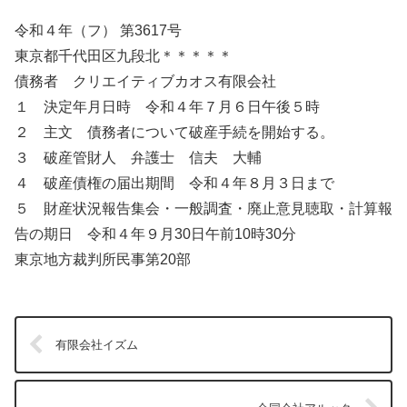
令和４年（フ） 第3617号
東京都千代田区九段北＊＊＊＊＊
債務者 クリエイティブカオス有限会社
１ 決定年月日時 令和４年７月６日午後５時
２ 主文 債務者について破産手続を開始する。
３ 破産管財人 弁護士 信夫 大輔
４ 破産債権の届出期間 令和４年８月３日まで
５ 財産状況報告集会・一般調査・廃止意見聴取・計算報
告の期日 令和４年９月30日午前10時30分
東京地方裁判所民事第20部
有限会社イズム