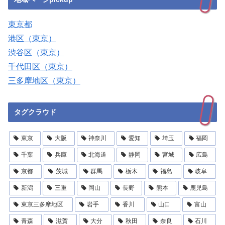
東京都
港区（東京）
渋谷区（東京）
千代田区（東京）
三多摩地区（東京）
タグクラウド
東京
大阪
神奈川
愛知
埼玉
福岡
千葉
兵庫
北海道
静岡
宮城
広島
京都
茨城
群馬
栃木
福島
岐阜
新潟
三重
岡山
長野
熊本
鹿児島
東京三多摩地区
岩手
香川
山口
富山
青森
滋賀
大分
秋田
奈良
石川