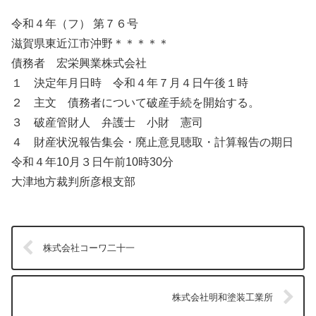
令和４年（フ） 第７６号
滋賀県東近江市沖野＊＊＊＊＊
債務者 宏栄興業株式会社
１ 決定年月日時 令和４年７月４日午後１時
２ 主文 債務者について破産手続を開始する。
３ 破産管財人 弁護士 小財 憲司
４ 財産状況報告集会・廃止意見聴取・計算報告の期日
令和４年10月３日午前10時30分
大津地方裁判所彦根支部
株式会社コーワ二十一
株式会社明和塗装工業所