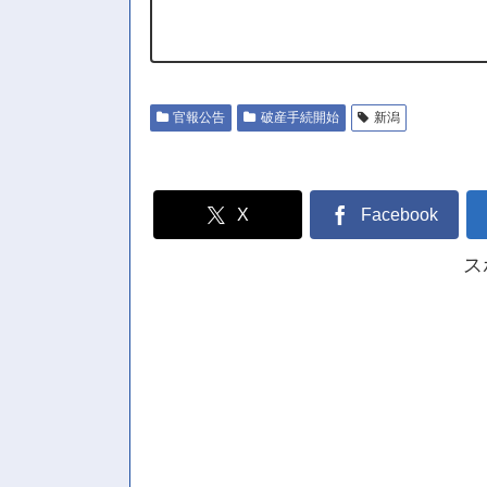
官報公告
破産手続開始
新潟
X
Facebook
ス