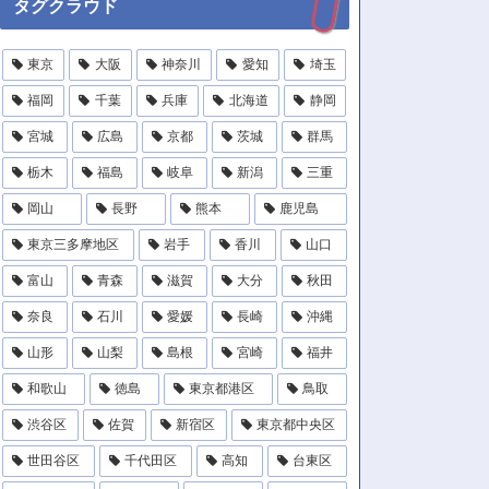
タグクラウド
東京
大阪
神奈川
愛知
埼玉
福岡
千葉
兵庫
北海道
静岡
宮城
広島
京都
茨城
群馬
栃木
福島
岐阜
新潟
三重
岡山
長野
熊本
鹿児島
東京三多摩地区
岩手
香川
山口
富山
青森
滋賀
大分
秋田
奈良
石川
愛媛
長崎
沖縄
山形
山梨
島根
宮崎
福井
和歌山
徳島
東京都港区
鳥取
渋谷区
佐賀
新宿区
東京都中央区
世田谷区
千代田区
高知
台東区