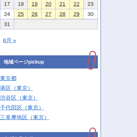
17
18
19
20
21
22
23
24
25
26
27
28
29
30
31
8月 »
地域ページpickup
東京都
港区（東京）
渋谷区（東京）
千代田区（東京）
三多摩地区（東京）