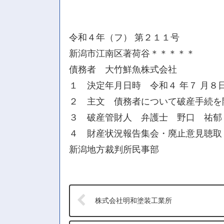
令和４年（フ） 第２１１号
新潟市江南区著荷谷＊＊＊＊＊
債務者 大竹鮮魚株式会社
１ 決定年月日時 令和４ 年７ 月８
２ 主文 債務者について破産手続を
３ 破産管財人 弁護士 野口 祐郁
４ 財産状況報告集会・廃止意見聴取・
新潟地方裁判所民事部
株式会社明和塗装工業所