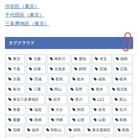
渋谷区（東京）
千代田区（東京）
三多摩地区（東京）
タグクラウド
東京
大阪
神奈川
愛知
埼玉
福岡
千葉
兵庫
北海道
静岡
宮城
広島
京都
茨城
群馬
栃木
福島
岐阜
新潟
三重
岡山
長野
熊本
鹿児島
東京三多摩地区
岩手
香川
山口
富山
青森
滋賀
大分
秋田
奈良
石川
愛媛
長崎
沖縄
山形
山梨
島根
宮崎
福井
和歌山
徳島
東京都港区
鳥取