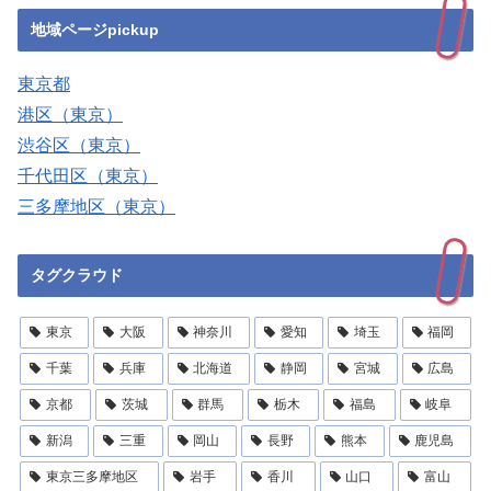
地域ページpickup
東京都
港区（東京）
渋谷区（東京）
千代田区（東京）
三多摩地区（東京）
タグクラウド
東京
大阪
神奈川
愛知
埼玉
福岡
千葉
兵庫
北海道
静岡
宮城
広島
京都
茨城
群馬
栃木
福島
岐阜
新潟
三重
岡山
長野
熊本
鹿児島
東京三多摩地区
岩手
香川
山口
富山