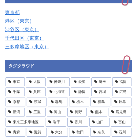
東京都
港区（東京）
渋谷区（東京）
千代田区（東京）
三多摩地区（東京）
タグクラウド
東京
大阪
神奈川
愛知
埼玉
福岡
千葉
兵庫
北海道
静岡
宮城
広島
京都
茨城
群馬
栃木
福島
岐阜
新潟
三重
岡山
長野
熊本
鹿児島
東京三多摩地区
岩手
香川
山口
富山
青森
滋賀
大分
秋田
奈良
石川