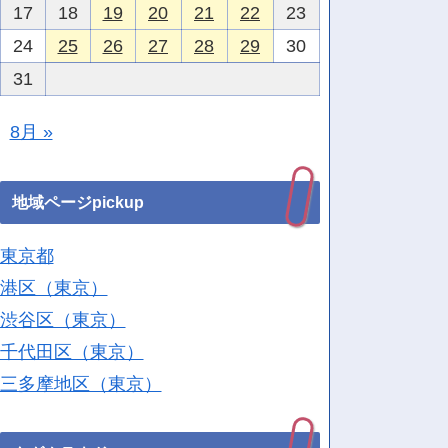
17
18
19
20
21
22
23
24
25
26
27
28
29
30
31
8月 »
地域ページpickup
東京都
港区（東京）
渋谷区（東京）
千代田区（東京）
三多摩地区（東京）