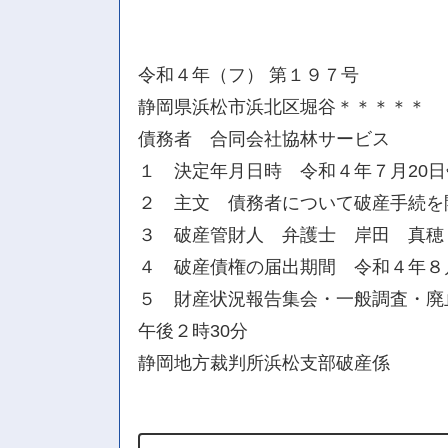
令和４年（フ） 第１９７号
静岡県浜松市浜北区堀谷＊＊＊＊＊
債務者 合同会社協林サービス
１ 決定年月日時 令和４年７月20日
２ 主文 債務者について破産手続を
３ 破産管財人 弁護士 岸田 真穂
４ 破産債権の届出期間 令和４年８
５ 財産状況報告集会・一般調査・廃止
午後２時30分
静岡地方裁判所浜松支部破産係