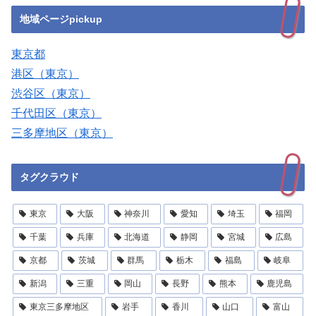
地域ページpickup
東京都
港区（東京）
渋谷区（東京）
千代田区（東京）
三多摩地区（東京）
タグクラウド
東京
大阪
神奈川
愛知
埼玉
福岡
千葉
兵庫
北海道
静岡
宮城
広島
京都
茨城
群馬
栃木
福島
岐阜
新潟
三重
岡山
長野
熊本
鹿児島
東京三多摩地区
岩手
香川
山口
富山