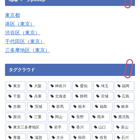
東京都
港区（東京）
渋谷区（東京）
千代田区（東京）
三多摩地区（東京）
タグクラウド
東京
大阪
神奈川
愛知
埼玉
福岡
千葉
兵庫
北海道
静岡
宮城
広島
京都
茨城
群馬
栃木
福島
岐阜
新潟
三重
岡山
長野
熊本
鹿児島
東京三多摩地区
岩手
香川
山口
富山
青森
滋賀
大分
秋田
奈良
石川