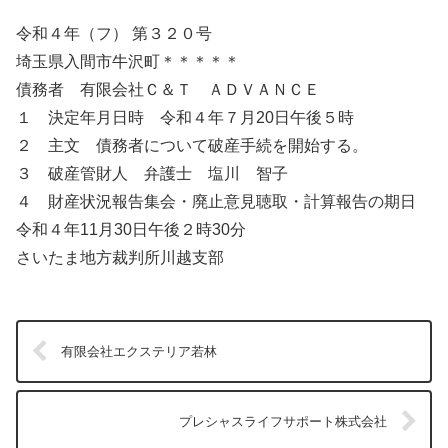
令和４年（フ） 第３２０号
埼玉県入間市牛沢町＊＊＊＊＊
債務者 有限会社Ｃ＆Ｔ ＡＤＶＡＮＣＥ
１ 決定年月日時 令和４年７月20日午後５時
２ 主文 債務者について破産手続を開始する。
３ 破産管財人 弁護士 塩川 智子
４ 財産状況報告集会・廃止意見聴取・計算報告の期日
令和４年11月30日午後２時30分
さいたま地方裁判所川越支部
有限会社エクステリア若林
プレシャスライフサポート株式会社