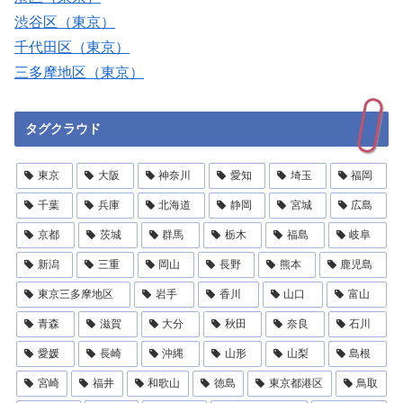
渋谷区（東京）
千代田区（東京）
三多摩地区（東京）
タグクラウド
東京
大阪
神奈川
愛知
埼玉
福岡
千葉
兵庫
北海道
静岡
宮城
広島
京都
茨城
群馬
栃木
福島
岐阜
新潟
三重
岡山
長野
熊本
鹿児島
東京三多摩地区
岩手
香川
山口
富山
青森
滋賀
大分
秋田
奈良
石川
愛媛
長崎
沖縄
山形
山梨
島根
宮崎
福井
和歌山
徳島
東京都港区
鳥取