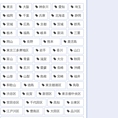
東京
大阪
神奈川
愛知
埼玉
福岡
千葉
兵庫
北海道
静岡
宮城
広島
京都
茨城
群馬
栃木
福島
岐阜
新潟
三重
岡山
長野
熊本
鹿児島
東京三多摩地区
岩手
香川
山口
富山
青森
滋賀
大分
秋田
奈良
石川
愛媛
長崎
沖縄
山形
山梨
島根
宮崎
福井
和歌山
徳島
東京都港区
鳥取
渋谷区
佐賀
新宿区
東京都中央区
世田谷区
千代田区
高知
台東区
江戸川区
豊島区
大田区
品川区