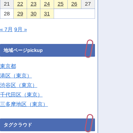
21
22
23
24
25
26
27
28
29
30
31
« 7月
9月 »
地域ページpickup
東京都
港区（東京）
渋谷区（東京）
千代田区（東京）
三多摩地区（東京）
タグクラウド