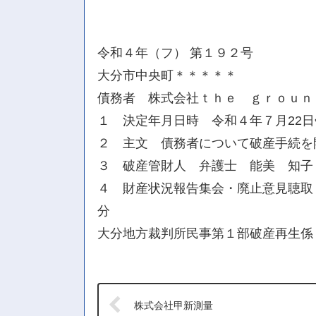
令和４年（フ） 第１９２号
大分市中央町＊＊＊＊＊
債務者 株式会社ｔｈｅ ｇｒｏｕｎ
１ 決定年月日時 令和４年７月22
２ 主文 債務者について破産手続を
３ 破産管財人 弁護士 能美 知子
４ 財産状況報告集会・廃止意見聴取・
分
大分地方裁判所民事第１部破産再生係
株式会社甲新測量