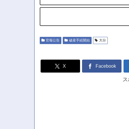
官報公告
破産手続開始
大分
X
Facebook
ス