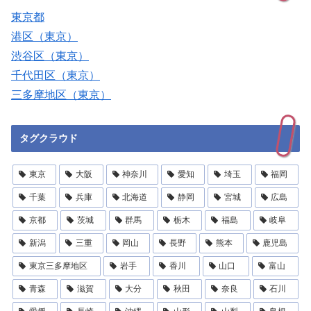
東京都
港区（東京）
渋谷区（東京）
千代田区（東京）
三多摩地区（東京）
タグクラウド
東京
大阪
神奈川
愛知
埼玉
福岡
千葉
兵庫
北海道
静岡
宮城
広島
京都
茨城
群馬
栃木
福島
岐阜
新潟
三重
岡山
長野
熊本
鹿児島
東京三多摩地区
岩手
香川
山口
富山
青森
滋賀
大分
秋田
奈良
石川