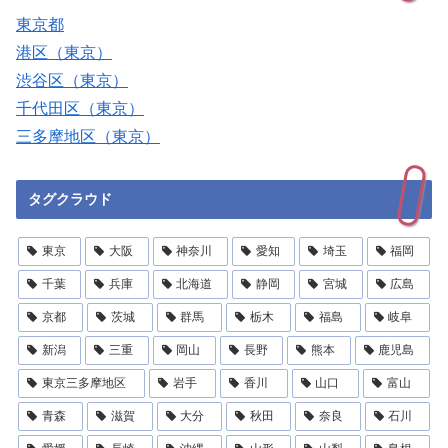
東京都
港区（東京）
渋谷区（東京）
千代田区（東京）
三多摩地区（東京）
タグクラウド
東京
大阪
神奈川
愛知
埼玉
福岡
千葉
兵庫
北海道
静岡
宮城
広島
京都
茨城
群馬
栃木
福島
岐阜
新潟
三重
岡山
長野
熊本
鹿児島
東京三多摩地区
岩手
香川
山口
富山
青森
滋賀
大分
秋田
奈良
石川