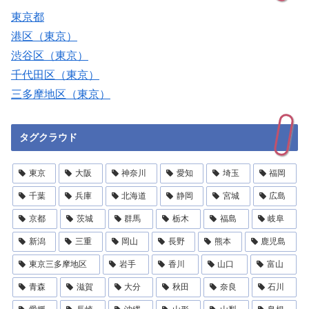
東京都
港区（東京）
渋谷区（東京）
千代田区（東京）
三多摩地区（東京）
タグクラウド
東京
大阪
神奈川
愛知
埼玉
福岡
千葉
兵庫
北海道
静岡
宮城
広島
京都
茨城
群馬
栃木
福島
岐阜
新潟
三重
岡山
長野
熊本
鹿児島
東京三多摩地区
岩手
香川
山口
富山
青森
滋賀
大分
秋田
奈良
石川