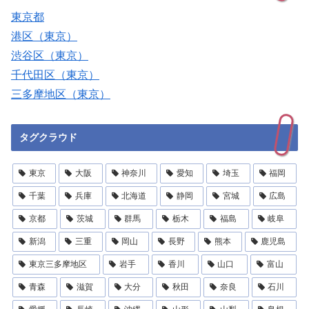
東京都
港区（東京）
渋谷区（東京）
千代田区（東京）
三多摩地区（東京）
タグクラウド
東京
大阪
神奈川
愛知
埼玉
福岡
千葉
兵庫
北海道
静岡
宮城
広島
京都
茨城
群馬
栃木
福島
岐阜
新潟
三重
岡山
長野
熊本
鹿児島
東京三多摩地区
岩手
香川
山口
富山
青森
滋賀
大分
秋田
奈良
石川