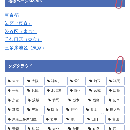
地域ページpickup
東京都
港区（東京）
渋谷区（東京）
千代田区（東京）
三多摩地区（東京）
タグクラウド
東京
大阪
神奈川
愛知
埼玉
福岡
千葉
兵庫
北海道
静岡
宮城
広島
京都
茨城
群馬
栃木
福島
岐阜
新潟
三重
岡山
長野
熊本
鹿児島
東京三多摩地区
岩手
香川
山口
富山
青森
滋賀
大分
秋田
奈良
石川