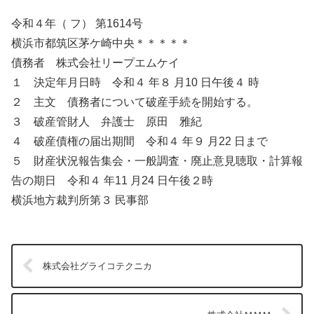
令和４年（ フ） 第1614号
横浜市都筑区茅ケ崎中央＊＊＊＊＊
債務者 株式会社リープエムケイ
１ 決定年月日時 令和４ 年８ 月10 日午後４ 時
２ 主文 債務者について破産手続を開始する。
３ 破産管財人 弁護士 原田 雅紀
４ 破産債権の届出期間 令和４ 年９ 月22 日まで
５ 財産状況報告集会・一般調査・廃止意見聴取・計算報
告の期日 令和４ 年11 月24 日午後２時
横浜地方裁判所第３ 民事部
株式会社グライコテクニカ