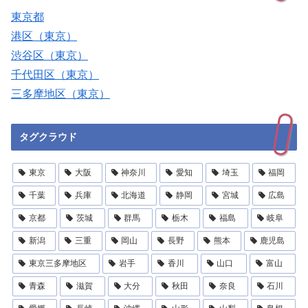
東京都
港区（東京）
渋谷区（東京）
千代田区（東京）
三多摩地区（東京）
タグクラウド
東京
大阪
神奈川
愛知
埼玉
福岡
千葉
兵庫
北海道
静岡
宮城
広島
京都
茨城
群馬
栃木
福島
岐阜
新潟
三重
岡山
長野
熊本
鹿児島
東京三多摩地区
岩手
香川
山口
富山
青森
滋賀
大分
秋田
奈良
石川