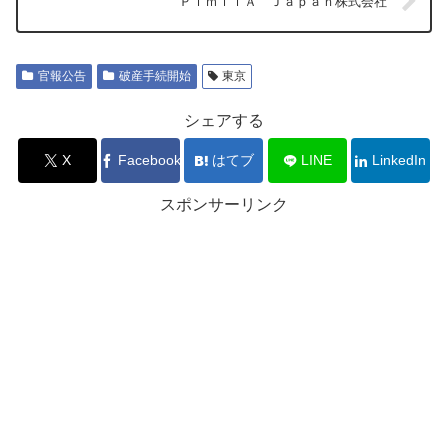
ＰｉｍｉｌＡ Ｊａｐａｎ株式会社
官報公告
破産手続開始
東京
シェアする
X
Facebook
はてブ
LINE
LinkedIn
スポンサーリンク