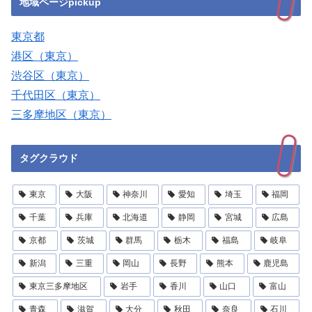
地域ページpickup
東京都
港区（東京）
渋谷区（東京）
千代田区（東京）
三多摩地区（東京）
タグクラウド
東京
大阪
神奈川
愛知
埼玉
福岡
千葉
兵庫
北海道
静岡
宮城
広島
京都
茨城
群馬
栃木
福島
岐阜
新潟
三重
岡山
長野
熊本
鹿児島
東京三多摩地区
岩手
香川
山口
富山
青森
滋賀
大分
秋田
奈良
石川