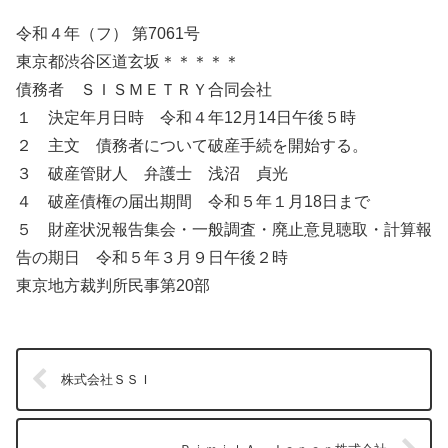
令和４年（フ） 第7061号
東京都渋谷区道玄坂＊＊＊＊＊
債務者 ＳＩＳＭＥＴＲＹ合同会社
１ 決定年月日時 令和４年12月14日午後５時
２ 主文 債務者について破産手続を開始する。
３ 破産管財人 弁護士 浅沼 貞光
４ 破産債権の届出期間 令和５年１月18日まで
５ 財産状況報告集会・一般調査・廃止意見聴取・計算報
告の期日 令和５年３月９日午後２時
東京地方裁判所民事第20部
株式会社ＳＳＩ