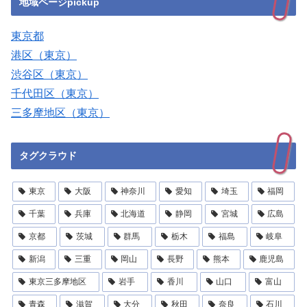
地域ページpickup
東京都
港区（東京）
渋谷区（東京）
千代田区（東京）
三多摩地区（東京）
タグクラウド
東京
大阪
神奈川
愛知
埼玉
福岡
千葉
兵庫
北海道
静岡
宮城
広島
京都
茨城
群馬
栃木
福島
岐阜
新潟
三重
岡山
長野
熊本
鹿児島
東京三多摩地区
岩手
香川
山口
富山
青森
滋賀
大分
秋田
奈良
石川