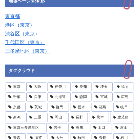
地域ページpickup
東京都
港区（東京）
渋谷区（東京）
千代田区（東京）
三多摩地区（東京）
タグクラウド
東京
大阪
神奈川
愛知
埼玉
福岡
千葉
兵庫
北海道
静岡
宮城
広島
京都
茨城
群馬
栃木
福島
岐阜
新潟
三重
岡山
長野
熊本
鹿児島
東京三多摩地区
岩手
香川
山口
富山
青森
滋賀
大分
秋田
奈良
石川