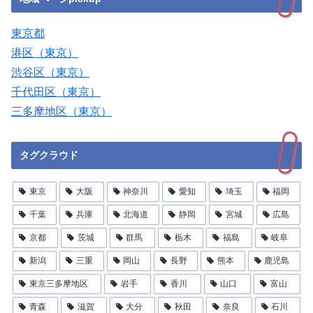
東京都
港区（東京）
渋谷区（東京）
千代田区（東京）
三多摩地区（東京）
タグクラウド
東京
大阪
神奈川
愛知
埼玉
福岡
千葉
兵庫
北海道
静岡
宮城
広島
京都
茨城
群馬
栃木
福島
岐阜
新潟
三重
岡山
長野
熊本
鹿児島
東京三多摩地区
岩手
香川
山口
富山
青森
滋賀
大分
秋田
奈良
石川