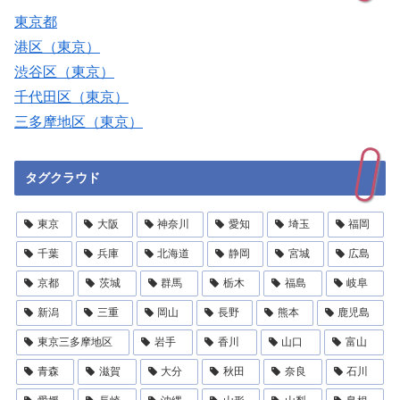
東京都
港区（東京）
渋谷区（東京）
千代田区（東京）
三多摩地区（東京）
タグクラウド
東京
大阪
神奈川
愛知
埼玉
福岡
千葉
兵庫
北海道
静岡
宮城
広島
京都
茨城
群馬
栃木
福島
岐阜
新潟
三重
岡山
長野
熊本
鹿児島
東京三多摩地区
岩手
香川
山口
富山
青森
滋賀
大分
秋田
奈良
石川