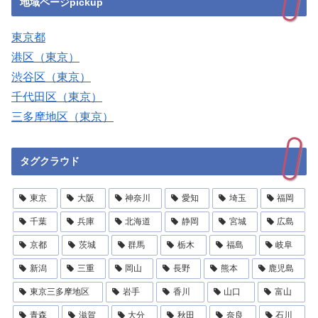
地域ページpickup
東京都
港区（東京）
渋谷区（東京）
千代田区（東京）
三多摩地区（東京）
タグクラウド
東京
大阪
神奈川
愛知
埼玉
福岡
千葉
兵庫
北海道
静岡
宮城
広島
京都
茨城
群馬
栃木
福島
岐阜
新潟
三重
岡山
長野
熊本
鹿児島
東京三多摩地区
岩手
香川
山口
富山
青森
滋賀
大分
秋田
奈良
石川