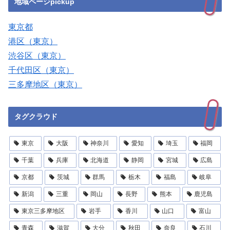
地域ページpickup
東京都
港区（東京）
渋谷区（東京）
千代田区（東京）
三多摩地区（東京）
タグクラウド
東京
大阪
神奈川
愛知
埼玉
福岡
千葉
兵庫
北海道
静岡
宮城
広島
京都
茨城
群馬
栃木
福島
岐阜
新潟
三重
岡山
長野
熊本
鹿児島
東京三多摩地区
岩手
香川
山口
富山
青森
滋賀
大分
秋田
奈良
石川