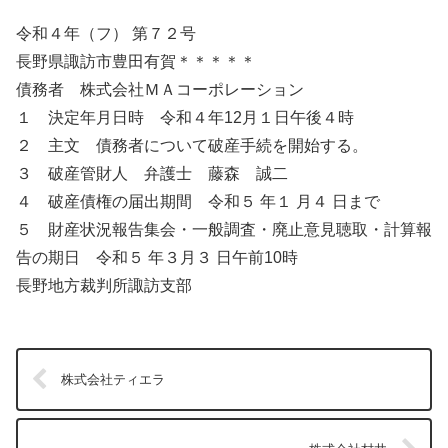
令和４年（フ） 第７２号
長野県諏訪市豊田有賀＊＊＊＊＊
債務者 株式会社ＭＡコーポレーション
１ 決定年月日時 令和４年12月１日午後４時
２ 主文 債務者について破産手続を開始する。
３ 破産管財人 弁護士 藤森 誠二
４ 破産債権の届出期間 令和５ 年１ 月４ 日まで
５ 財産状況報告集会・一般調査・廃止意見聴取・計算報
告の期日 令和５ 年３月３ 日午前10時
長野地方裁判所諏訪支部
株式会社ティエラ