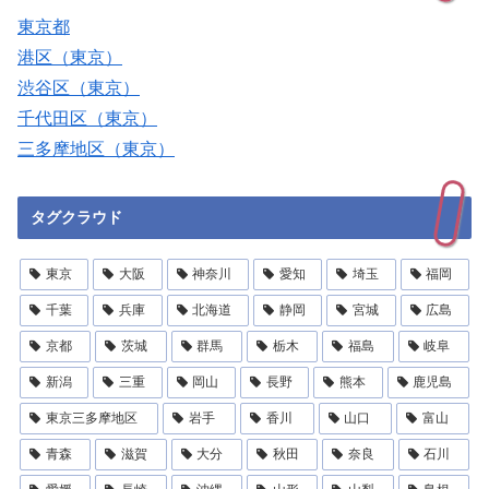
東京都
港区（東京）
渋谷区（東京）
千代田区（東京）
三多摩地区（東京）
タグクラウド
東京
大阪
神奈川
愛知
埼玉
福岡
千葉
兵庫
北海道
静岡
宮城
広島
京都
茨城
群馬
栃木
福島
岐阜
新潟
三重
岡山
長野
熊本
鹿児島
東京三多摩地区
岩手
香川
山口
富山
青森
滋賀
大分
秋田
奈良
石川