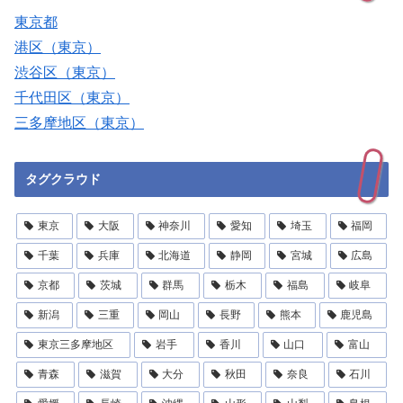
東京都
港区（東京）
渋谷区（東京）
千代田区（東京）
三多摩地区（東京）
タグクラウド
東京
大阪
神奈川
愛知
埼玉
福岡
千葉
兵庫
北海道
静岡
宮城
広島
京都
茨城
群馬
栃木
福島
岐阜
新潟
三重
岡山
長野
熊本
鹿児島
東京三多摩地区
岩手
香川
山口
富山
青森
滋賀
大分
秋田
奈良
石川