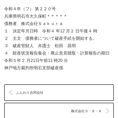
令和４年（フ） 第２２０号
兵庫県明石市大久保町＊＊＊＊＊
債務者 株式会社Ｓａｋｕｒａ
１ 決定年月日時 令和４ 年12 月２ 日午後４ 時
２ 主文 債務者について破産手続を開始する。
３ 破産管財人 弁護士 松田 昌明
４ 財産状況報告集会・廃止意見聴取・計算報告の期日
令和５年２ 月21日午前11 時20 分
神戸地方裁判所明石支部破産係
ふんわり合同会社
株式会社Ｓ・Ｂ・Ｋ