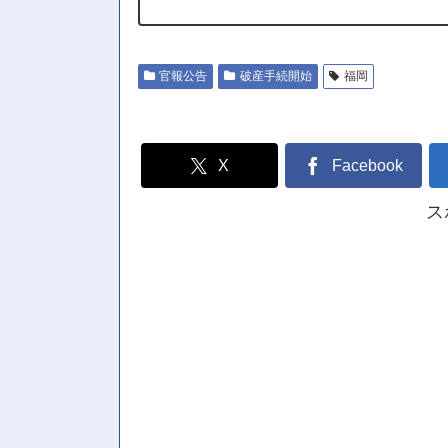
官報公告
破産手続開始
福岡
X
Facebook
ス