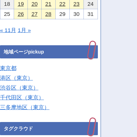
18
19
20
21
22
23
24
25
26
27
28
29
30
31
« 11月
1月 »
地域ページpickup
東京都
港区（東京）
渋谷区（東京）
千代田区（東京）
三多摩地区（東京）
タグクラウド