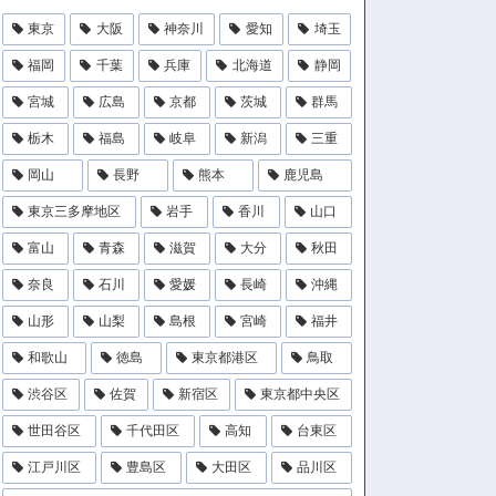
東京
大阪
神奈川
愛知
埼玉
福岡
千葉
兵庫
北海道
静岡
宮城
広島
京都
茨城
群馬
栃木
福島
岐阜
新潟
三重
岡山
長野
熊本
鹿児島
東京三多摩地区
岩手
香川
山口
富山
青森
滋賀
大分
秋田
奈良
石川
愛媛
長崎
沖縄
山形
山梨
島根
宮崎
福井
和歌山
徳島
東京都港区
鳥取
渋谷区
佐賀
新宿区
東京都中央区
世田谷区
千代田区
高知
台東区
江戸川区
豊島区
大田区
品川区