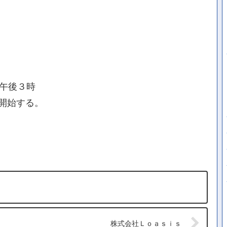
日午後３時
開始する。
株式会社Ｌｏａｓｉｓ