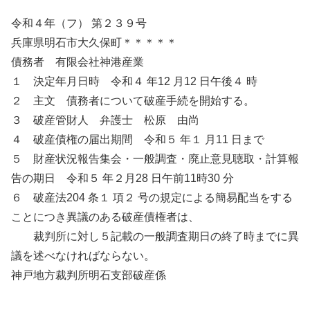
令和４年（フ） 第２３９号
兵庫県明石市大久保町＊＊＊＊＊
債務者 有限会社神港産業
１ 決定年月日時 令和４ 年12 月12 日午後４ 時
２ 主文 債務者について破産手続を開始する。
３ 破産管財人 弁護士 松原 由尚
４ 破産債権の届出期間 令和５ 年１ 月11 日まで
５ 財産状況報告集会・一般調査・廃止意見聴取・計算報
告の期日 令和５ 年２月28 日午前11時30 分
６ 破産法204 条１ 項２ 号の規定による簡易配当をする
ことにつき異議のある破産債権者は、
裁判所に対し５記載の一般調査期日の終了時までに異
議を述べなければならない。
神戸地方裁判所明石支部破産係