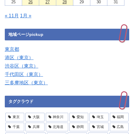
25
26
27
28
29
30
31
« 11月
1月 »
地域ページpickup
東京都
港区（東京）
渋谷区（東京）
千代田区（東京）
三多摩地区（東京）
タグクラウド
東京
大阪
神奈川
愛知
埼玉
福岡
千葉
兵庫
北海道
静岡
宮城
広島