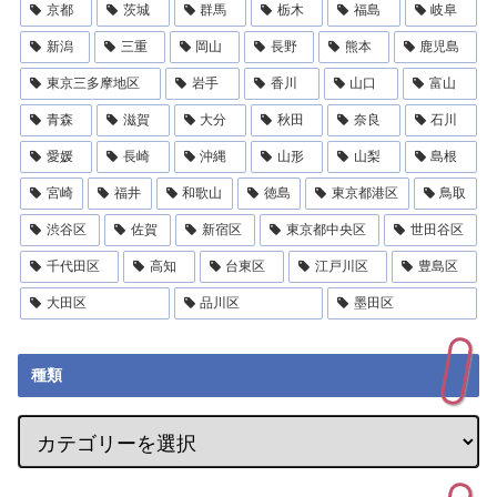
京都
茨城
群馬
栃木
福島
岐阜
新潟
三重
岡山
長野
熊本
鹿児島
東京三多摩地区
岩手
香川
山口
富山
青森
滋賀
大分
秋田
奈良
石川
愛媛
長崎
沖縄
山形
山梨
島根
宮崎
福井
和歌山
徳島
東京都港区
鳥取
渋谷区
佐賀
新宿区
東京都中央区
世田谷区
千代田区
高知
台東区
江戸川区
豊島区
大田区
品川区
墨田区
種類