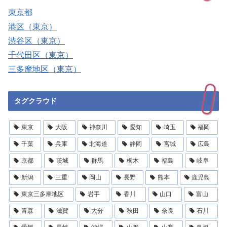
東京都
港区（東京）
渋谷区（東京）
千代田区（東京）
三多摩地区（東京）
タグクラウド
東京
大阪
神奈川
愛知
埼玉
福岡
千葉
兵庫
北海道
静岡
宮城
広島
京都
茨城
群馬
栃木
福島
岐阜
新潟
三重
岡山
長野
熊本
鹿児島
東京三多摩地区
岩手
香川
山口
富山
青森
滋賀
大分
秋田
奈良
石川