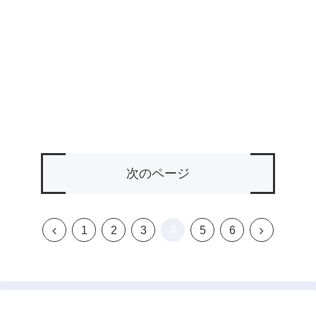
次のページ
4
前
次
1
2
3
5
6
へ
へ