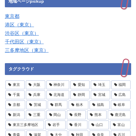
地域ページpickup
東京都
港区（東京）
渋谷区（東京）
千代田区（東京）
三多摩地区（東京）
タグクラウド
東京
大阪
神奈川
愛知
埼玉
福岡
千葉
兵庫
北海道
静岡
宮城
広島
京都
茨城
群馬
栃木
福島
岐阜
新潟
三重
岡山
長野
熊本
鹿児島
東京三多摩地区
岩手
香川
山口
富山
青森
滋賀
大分
秋田
奈良
石川